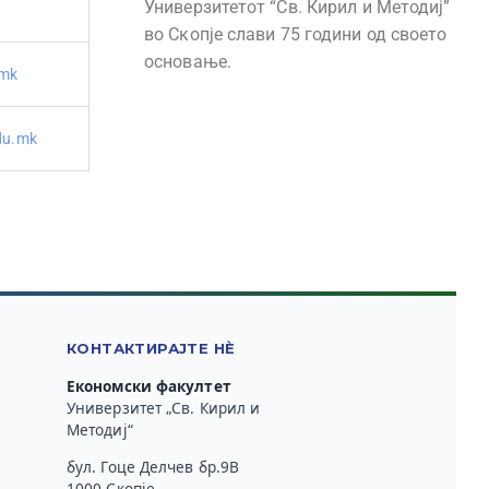
Универзитетот “Св. Кирил и Методиј”
во Скопје слави 75 години од своето
основање.
.mk
du.mk
КОНТАКТИРАЈТЕ НЀ
Економски факултет
Универзитет „Св. Кирил и
Методиј“
бул. Гоце Делчев бр.9В
1000 Скопје