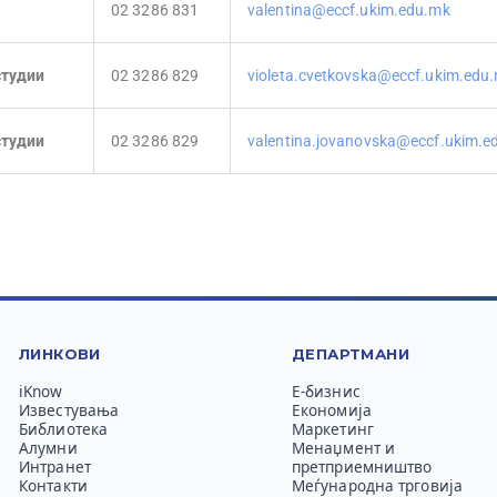
02 3286 831
valentina@eccf.ukim.edu.mk
студии
02 3286 829
violeta.cvetkovska@eccf.ukim.edu
студии
02 3286 829
valentina.jovanovska@eccf.ukim.e
ЛИНКОВИ
ДЕПАРТМАНИ
iKnow
Е-бизнис
Известувања
Економија
Библиотека
Маркетинг
Алумни
Менаџмент и
Интранет
претприемништво
Контакти
Меѓународна трговија