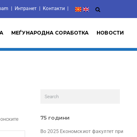
roam
|
Интранет
| Ko
нтакти
|
А
МЕЃУНАРОДНА СОРАБОТКА
НОВОСТИ
75 години
фонските
Во 2025 Економскиот факултет при