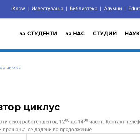
iKnow
|
Известувања
|
Библиотека
|
Aлумни
|
Edu
за СТУДЕНТИ
за НАС
СТУДИИ
НАУК
тор циклус
втор циклус
00
00
ти секој работен ден од 12
до 14
часот. Контакт теле
и прашања, се дадени во продолжение.