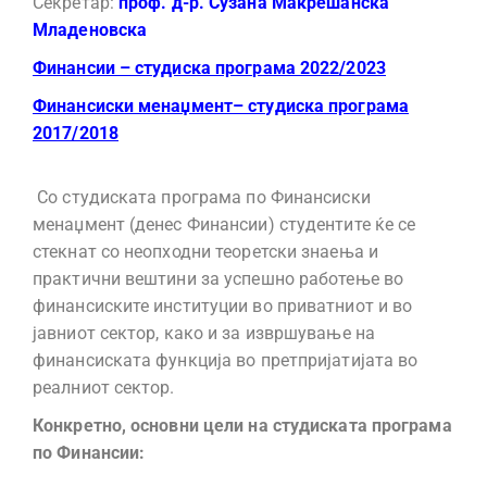
Секретар:
проф. д-р. Сузана Макрешанска
Младеновска
Финансии – студиска програма 2022/2023
Финансиски менаџмент– студиска програма
2017/2018
Со студиската програма по Финансиски
менаџмент (денес Финансии) студентите ќе се
стекнат со неопходни теоретски знаења и
практични вештини за успешно работење во
финансиските институции во приватниот и во
јавниот сектор, како и за извршување на
финансиската функција во претпријатијата во
реалниот сектор.
Конкретно, основни цели на студиската програма
по Финансии: