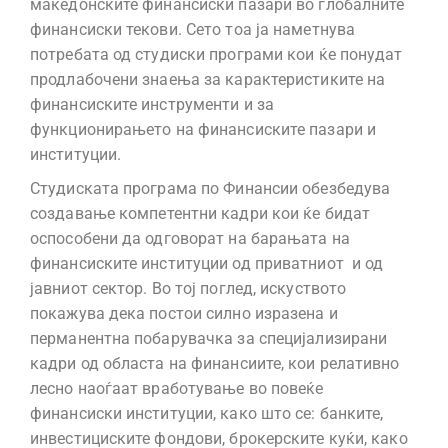
македонските финансиски пазари во глобалните
финансиски текови. Сето тоа ја наметнува
потребата од студиски програми кои ќе понудат
продлабочени знаења за карактеристиките на
финансиските инструменти и за
функционирањето на финансиските пазари и
институции.
Студиската програма по Финансии обезбедува
создавање компетентни кадри кои ќе бидат
оспособени да одговорат на барањата на
финансиските институции од приватниот и од
јавниот сектор. Во тој поглед, искуството
покажува дека постои силно изразена и
перманентна побарувачка за специјализирани
кадри од областа на финансиите, кои релативно
лесно наоѓаат вработување во повеќе
финансиски институции, како што се: банките,
инвестициските фондови, брокерските куќи, како