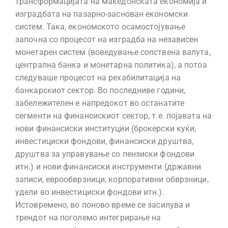
трансформацијата на македонската економија и
изградбата на пазарно-заснован економски
систем. Така, економското осамостојување
започна со процесот на изградба на независен
монетарен систем (воведување сопствена валута,
централна банка и монетарна политика), а потоа
следуваше процесот на рехабилитација на
банкарскиот сектор. Во последниве години,
забележителен е напредокот во останатите
сегменти на финансискиот сектор, т.е. појавата на
нови финансиски институции (брокерски куќи,
инвестициски фондови, финансиски друштва,
друштва за управување со пензиски фондови
итн.) и нови финансиски инструменти (државни
записи, еврообврзници, корпоративни обврзници,
удели во инвестициски фондови итн.).
Истовремено, во поново време се засилува и
трендот на поголемо интегрирање на