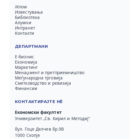
iKnow
Известувања
Библиотека
Алумни
Интранет
Контакти
ДЕПАРТМАНИ
Е-бизнис
Економија
Маркетинг
Менаџмент и претприемништво
Меѓународна трговија
Сметководство и ревизија
Финансии
КОНТАКТИРАЈТЕ НЀ
Економски факултет
Универзитет „Св. Кирил и Методиј“
бул. Гоце Делчев бр.9В
1000 Скопје