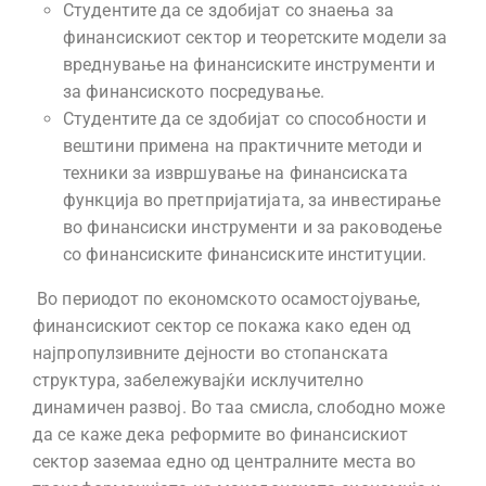
Студентите да се здобијат со знаења за
финансискиот сектор и теоретските модели за
вреднување на финансиските инструменти и
за финансиското посредување.
Студентите да се здобијат со способности и
вештини примена на практичните методи и
техники за извршување на финансиската
функција во претпријатијата, за инвестирање
во финансиски инструменти и за раководење
со финансиските финансиските институции.
Во периодот по економското осамостојување,
финансискиот сектор се покажа како еден од
најпропулзивните дејности во стопанската
структура, забележувајќи исклучително
динамичен развој. Во таа смисла, слободно може
да се каже дека реформите во финансискиот
сектор заземаа едно од централните места во