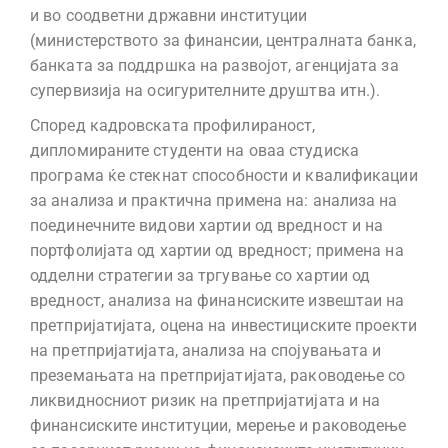
и во соодветни државни институции
(министерството за финансии, централната банка,
банката за поддршка на развојот, агенцијата за
супервизија на осигурителните друштва итн.).
Според кадровската профилираност,
дипломираните студенти на оваа студиска
програма ќе стекнат способности и квалификации
за анализа и практична примена на: анализа на
поединечните видови хартии од вредност и на
портфолијата од хартии од вредност; примена на
одделни стратегии за тргување со хартии од
вредност, анализа на финансиските извештаи на
претпријатијата, оцена на инвестициските проекти
на претпријатијата, анализа на спојувањата и
преземањата на претпријатијата, раководење со
ликвидносниот ризик на претпријатијата и на
финансиските институции, мерење и раководење