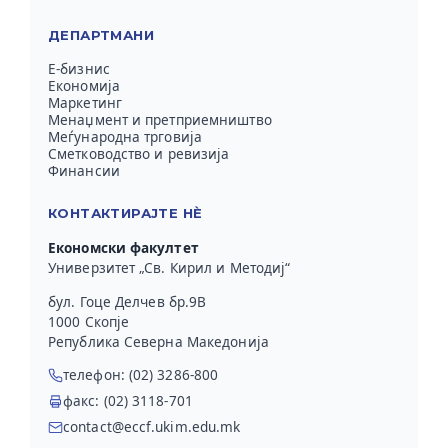
ДЕПАРТМАНИ
Е-бизнис
Економија
Маркетинг
Менаџмент и претприемништво
Меѓународна трговија
Сметководство и ревизија
Финансии
КОНТАКТИРАЈТЕ НЀ
Економски факултет
Универзитет „Св. Кирил и Методиј“
бул. Гоце Делчев бр.9В
1000 Скопје
Република Северна Македонија
телефон: (02) 3286-800
факс: (02) 3118-701
contact@eccf.ukim.edu.mk