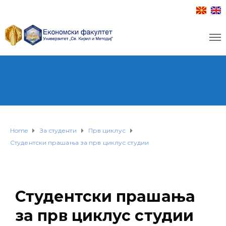
Home
За студенти
Прв циклус
Студентски прашања за прв циклус студии
Студентски прашања
за прв циклус студии