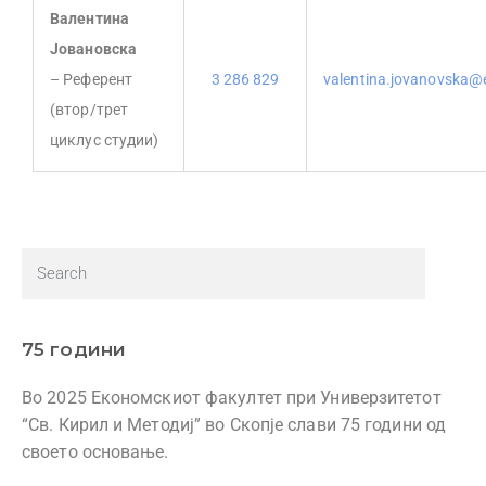
Валентина
Јовановска
– Референт
3 286 829
valentina.jovanovska@
(втор/трет
циклус студии)
75 години
Во 2025 Економскиот факултет при Универзитетот
“Св. Кирил и Методиј” во Скопје слави 75 години од
своето основање.