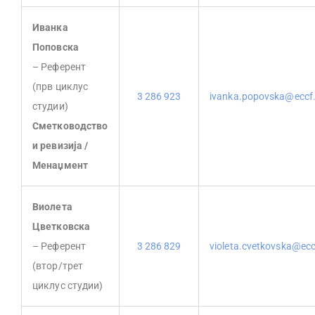
Иванка
Поповска
– Референт
(прв циклус
3 286 923
ivanka.popovska@eccf
студии)
Сметководство
и ревизија /
Менаџмент
Виолета
Цветковска
– Референт
3 286 829
violeta.cvetkovska@ec
(втор/трет
циклус студии)