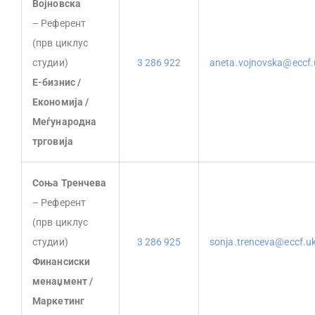
Војновска
– Референт
(прв циклус
студии)
3 286 922
aneta.vojnovska@eccf
Е-бизнис /
Економија /
Меѓународна
трговија
Соња Тренчева
– Референт
(прв циклус
студии)
3 286 925
sonja.trenceva@eccf.u
Финансиски
менаџмент /
Маркетинг