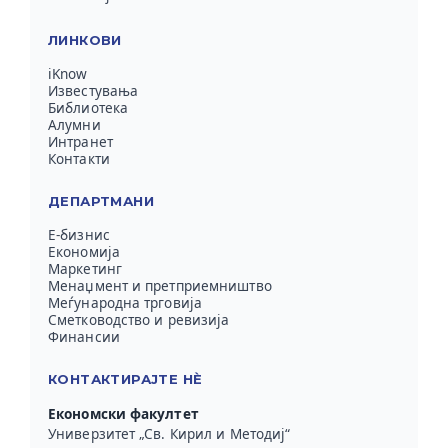
ЛИНКОВИ
iKnow
Известувања
Библиотека
Алумни
Интранет
Контакти
ДЕПАРТМАНИ
Е-бизнис
Економија
Маркетинг
Менаџмент и претприемништво
Меѓународна трговија
Сметководство и ревизија
Финансии
КОНТАКТИРАЈТЕ НЀ
Економски факултет
Универзитет „Св. Кирил и Методиј“