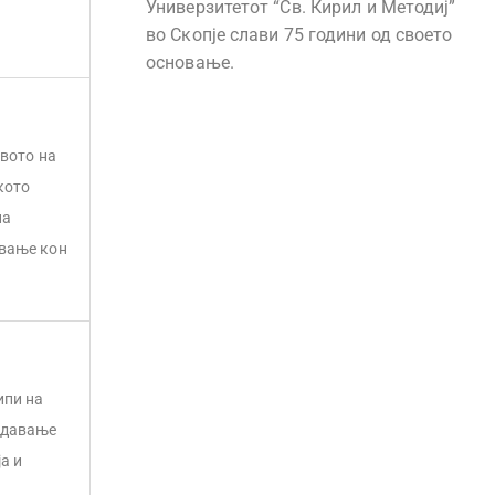
Универзитетот “Св. Кирил и Методиј”
во Скопје слави 75 години од своето
основање.
авото на
кото
на
ување кон
ипи на
а давање
а и