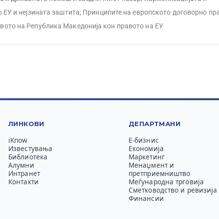
 ЕУ и нејзината заштита; Принципите на европското договорно пр
вото на Република Македонија кон правото на ЕУ
ЛИНКОВИ
ДЕПАРТМАНИ
iKnow
Е-бизнис
Известувања
Економија
Библиотека
Маркетинг
Алумни
Менаџмент и
Интранет
претприемништво
Контакти
Меѓународна трговија
Сметководство и ревизија
Финансии