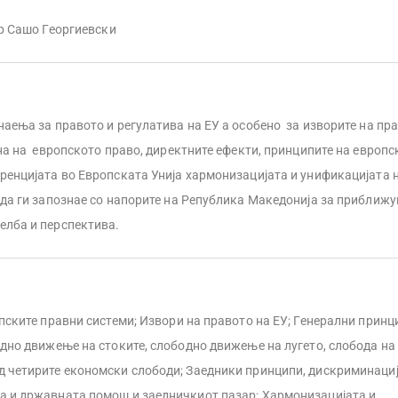
р Сашо Георгиевски
наења за правото и регулатива на ЕУ а особено за изворите на пр
ена на европското право, директните ефекти, принципите на европс
уренцијата во Европската Унија хармонизацијата и унификацијата 
 да ги запознае со напорите на Република Македонија за приближ
елба и перспектива.
опските правни системи; Извори на правото на ЕУ; Генерални принц
одно движење на стоките, слободно движење на лугето, слобода н
д четирите економски слободи; Заедники принципи, дискриминациј
а и државната помош и заедничкиот пазар; Хармонизацијата и