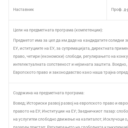
Наставник
Проф. д-
Цели на предметната програма (компетенции):
Предметот има за цел да им даде на кандидатите солидни з
ЕУ, иституциите на ЕУ, за супремацијата, директната прим
право, четири (економски) слободи, регулирањето на конк
интелектуалната сопственост и нејзината заштита. Воедно,
Европското право и законодавство како наша трајна опред
Содржина на предметната програма:
Вовед; Историски развој развој на европското право и евр
правото на ЕУ; Институции на ЕУ; Заедничкиот пазар: слоб
на услугитеи слободно движење на капиталот; Исклучоци о
пазарен пристап; Регулирањето на слободната конкуренциј