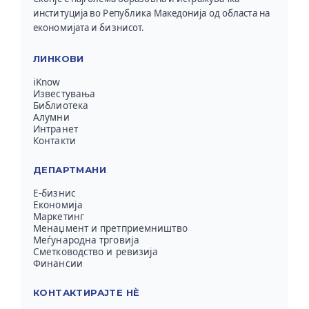
институција во Република Македонија од областа на
економијата и бизнисот.
ЛИНКОВИ
iKnow
Известувања
Библиотека
Алумни
Интранет
Контакти
ДЕПАРТМАНИ
Е-бизнис
Економија
Маркетинг
Менаџмент и претприемништво
Меѓународна трговија
Сметководство и ревизија
Финансии
КОНТАКТИРАЈТЕ НЀ