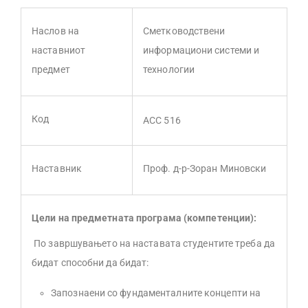
Наслов на
Сметководствени
наставниот
информациони системи и
предмет
технологии
Код
ACC 516
Наставник
Проф. д-р-Зоран Миновски
Цели на предметната програма (компетенции):
По завршувањето на наставата студентите треба да
бидат способни да бидат:
Запознаени со фундаменталните концепти на