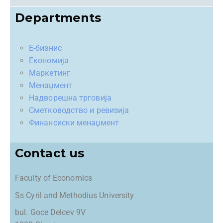
Departments
Е-бизнис
Економија
Маркетинг
Менаџмент
Надворешна трговија
Сметководство и ревизија
Финансиски менаџмент
Contact us
Faculty of Economics
Ss Cyril and Methodius University
bul. Goce Delcev 9V