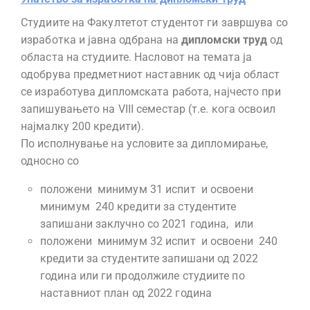
Студиите на Факултетот студентот ги завршува со
изработка и јавна одбрана на
дипломски труд
од
областа на студиите. Насловот на темата ја
одобрува предметниот наставник од чија област
се изработува дипломската работа, најчесто при
запишувањето на VIII семестар (т.е. кога освоил
најмалку 200 кредити).
По исполнување на условите за дипломирање,
односно со
положени минимум 31 испит и освоени
минимум 240 кредити за студентите
запишани заклучно со 2021 година, или
положени минимум 32 испит и освоени 240
кредити за студентите запишани од 2022
година или ги продолжиле студиите по
наставниот план од 2022 година