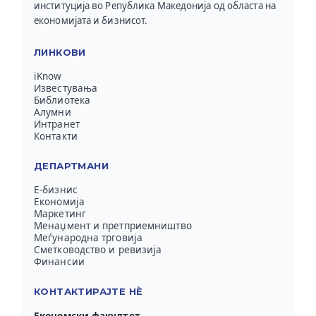
институција во Република Македонија од областа на
економијата и бизнисот.
ЛИНКОВИ
iKnow
Известувања
Библиотека
Алумни
Интранет
Контакти
ДЕПАРТМАНИ
Е-бизнис
Економија
Маркетинг
Менаџмент и претприемништво
Меѓународна трговија
Сметководство и ревизија
Финансии
КОНТАКТИРАЈТЕ НЀ
Економски факултет