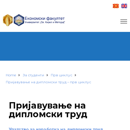
Home
За студенти
Прв циклус
Пријавување на дипломски труд – прв циклус
Пријавување на
дипломски труд
Упатство за изработка на дипломски труд