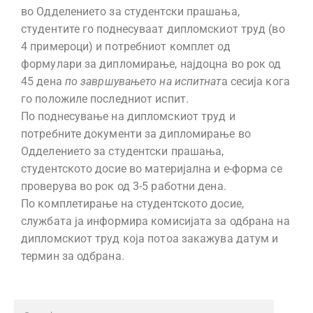
во Одделението за студентски прашања,
студентите го поднесуваат дипломскиот труд (во
4 примероци) и потребниот комплет од
формулари за дипломирање, најдоцна во рок од
45 дена
по завршувањето на испитнат
а сесија кога
го положиле последниот испит.
По поднесување на дипломскиот труд и
потребните документи за дипломирање во
Одделението за студентски прашања,
студентското досие во материјална и е-форма се
проверува во рок од 3-5 работни дена.
По комплетирање на студентското досие,
службата ја информира комисијата за одбрана на
дипломскиот труд која потоа закажува датум и
термин за одбрана.