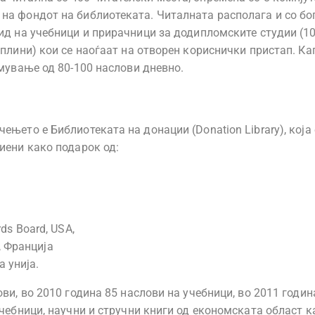
на фондот на библиотеката. Читалната располага и со бо
ид на учебници и прирачници за додипломските студии (1
иплини) кои се наоѓаат на отворен кориснички пристап. Ка
јмување од 80-100 наслови дневно.
њето е Библиотеката на донации (Donation Library), која 
иени како подарок од:
rds Board, USA,
, Франција
 унија.
ви, во 2010 година 85 наслови на учебници, во 2011 годин
учебници, научни и стручни книги од економската област к