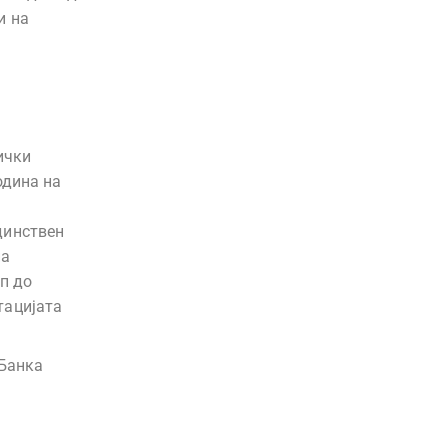
и на
ички
одина на
динствен
на
ап до
тацијата
 Банка