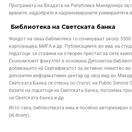
Програмата на Владата на Република Македонија за п
врвните, најдобрите и најреномираните универзитети 
Библиотека на Светската банка
Фондот на оваа библиотека го сочинуваат околу 3500
корпорација, МИГА и др. Публикациите, во вид на сту
податоци се ставени на отворен пристап за сите заин
Економскиот факултет е основана Депозитна библиотека
добивањето на Сертификатот за активно членство во 
депозитен информативен центар од овој вид во Макед
Светската Банка се стекна со статус на Public Service
базите на податоци на Светската банка, поголема тр
на Светската банка и др.
Исто така, библиотеката има и посебно авторизиран o
(eLibrary).