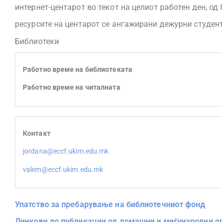
интернет-центарот во текот на целиот работен ден, од
ресурсите на центарот се ангажирани дежурни студен
Библиотеки
Работно време на библиотеката
Работно време на читалната
Контакт
jordana@eccf.ukim.edu.mk
valem@eccf.ukim.edu.mk
Упатство за пребарување на библиотечниот фонд
Линкови до публикации од домашни и меѓународни о