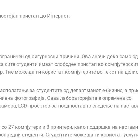
остојан пристап до Интернет:
 ограничен од сигурносни причини. Ова значи дека само о
а сите студенти имаат слободен пристап во компјутерски
. Тие може да ги користат компјутерите во текот на цели
располагање за студентите од департманот е-бизнис, а при
нивна фотографија. Оваа лабораторијата е опремена со
 камера, LCD проектор за поедноставно следење на настав
 со 27 компјутери и 3 принтери, како поддршка на настав
вонредни студенти. Студентите може да ги користат услуги