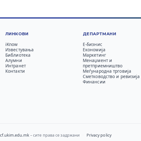
ЛИНКОВИ
ДЕПАРТМАНИ
iKnow
Е-бизнис
Известувања
Економија
Библиотека
Маркетинг
Алумни
Менаџмент и
Интранет
претприемништво
Контакти
Меѓународна трговија
Сметководство и ревизија
Финансии
cf.ukim.edu.mk
– сите права се задржани
·
Privacy policy