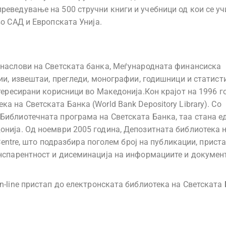
реведување на 500 стручни книги и учебници од кои се уч
во САД и Европската Унија.
 наслови на Светската банка, Меѓународната финансиска
дии, извештаи, прегледи, монографии, годишници и статист
тересирани корисници во Македонија.Кон крајот на 1996 г
 на Светската Банка (World Bank Depository Library). Со
Библиотечната програма на Светската Банка, таа стана е
онија. Од ноември 2005 година, Депозитната библиотека 
 Centre, што подразбира поголем број на публикации, прист
анспарентност и дисеминација на информациите и докумен
n-line пристап до електронската библиотека на Светската