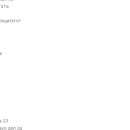
гата
0
пацитетот
е
а 23
ако дел од