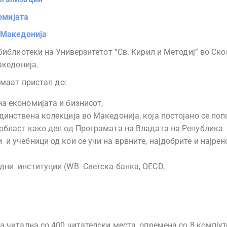
омијата
 Македонија
блиотеки на Универзитетот “Св. Кирил и Методиј” во Скоп
акедонија.
имаат пристап до:
на економијата и бизнисот,
динствена колекција во Македонија, која постојано се поп
 област како дел од Програмата на Владата на Република
и учебници од кои се учи на врвните, најдобрите и најре
дни институции (WB -Светска банка, OECD,
 читална со 400 читателски места, опремена со 8 компјут