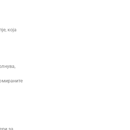
је, која
олнува,
номираните
ери за