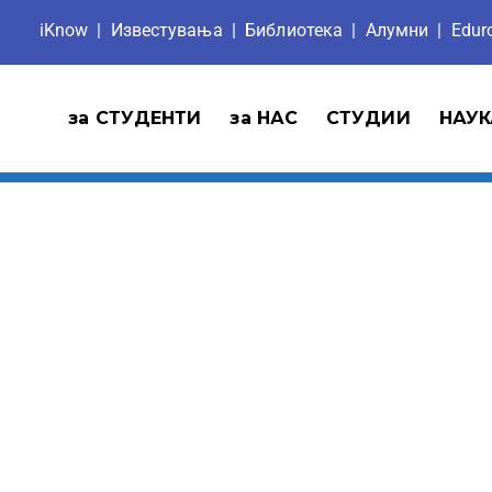
iKnow
|
Известувања
|
Библиотека
|
Aлумни
|
Edu
за СТУДЕНТИ
за НАС
СТУДИИ
НАУК