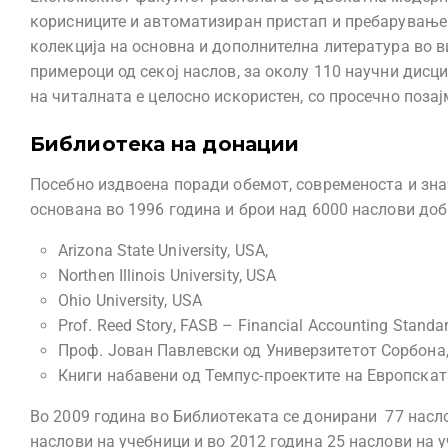
корисниците и автоматизиран пристап и пребарување 
колекција на основна и дополнителна литература во в
примероци од секој наслов, за околу 110 научни дисц
на читалната е целосно искористен, со просечно поза
Библиотека на донации
Посебно издвоена поради обемот, современоста и значе
основана во 1996 година и брои над 6000 наслови доб
Arizona State University, USA,
Northen Illinois University, USA
Ohio University, USA
Prof. Reed Story, FASB – Financial Accounting Standa
Проф. Јован Павлевски од Универзитетот Сорбона
Книги набавени од Темпус-проектите на Европската
Во 2009 година во Библиотеката се донирани 77 насло
наслови на учебници и во 2012 година 25 наслови на 