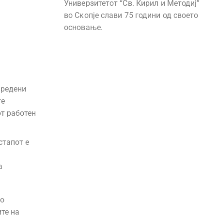
Универзитетот “Св. Кирил и Методиј”
во Скопје слави 75 години од своето
основање.
дредени
те
от работен
стапот е
а
но
те на