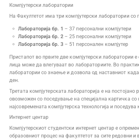
Компјутерски лаборатории
На Факултетот има три компјутерски лаборатории со п
Лабораторија бр. 1
– 37 персонални компјутери
Лабораторија бр. 2
– 25 персонални компјутери
Лабораторија бр. 3
– 51 персонален компјутер
Пристапот во првите две компјутерски лаборатории е
лица може да влегуваат во лабораториите. Во практик
лаборатории со знаење и дозвола од наставниот кадар
ден.
Третата компјутерската лабораторија е на постојано 
овозможен со поседување на специјална картичка со 
најсовремената компјутерска технологија и поседува
Интернет центар
Компјутерскиот студентски интернет центар е опремен
образовниот процес на факултетот за сите редовни и 