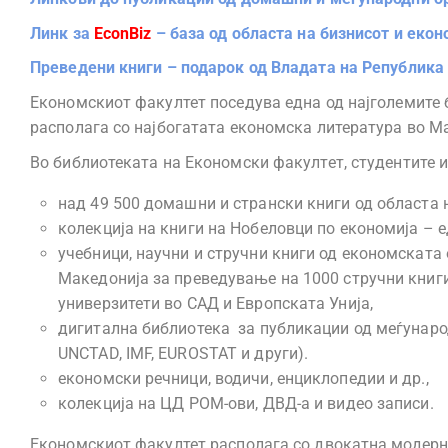
Линк за
EconBiz
– база од областа на бизнисот и екон
Преведени книги – подарок од Владата на Република
Економскиот факултет поседува една од најголемите би
располага со најбогатата економска литература во М
Во библиотеката на Економски факултет, студентите 
над 49 500 домашни и странски книги од областа 
колекција на книги на Нобеловци по економија – е
учебници, научни и стручни книги од економската
Македонија за преведување на 1000 стручни книги 
универзитети во САД и Европската Унија,
дигитална библиотека за публикации од меѓунаро
UNCTAD, IMF, ЕUROSTAT и други).
економски речници, водичи, енциклопедии и др.,
колекција на ЦД РОМ-ови, ДВД-а и видео записи.
Економскиот факултет располага со двокатна модерна