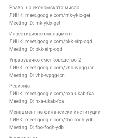
Развој на економската мисла
ЛИНК: meet.google.com/rnk-ykix-get
Meeting ID: rnk-ykix-get
Инвестиционен менаџмент
ЛИНК: meet.google.com/bkk-eirp-oqd
Meeting ID: bkk-eirp-oqd
Управувачко сметководство 2
ЛИНК: meet.google.com/vhb-wpqg-icn
Meeting ID: vhb-wpqg-icn
Ревизија
ЛИНК: meet.google.com/nxa-ukab-fxa
Meeting ID: nxa-ukab-fxa
Менаџмент на финансиски институции
ЛИНК: meet.google.com/fbo-foqh-ydb
Meeting ID: fbo-foqh-ydb
Банкарство