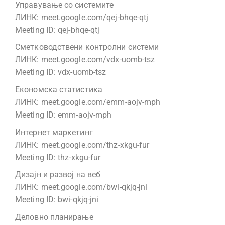
Управување со системите
ЛИНК: meet.google.com/qej-bhqe-qtj
Meeting ID: qej-bhqe-qtj
Сметководствени контролни системи
ЛИНК: meet.google.com/vdx-uomb-tsz
Meeting ID: vdx-uomb-tsz
Економска статистика
ЛИНК: meet.google.com/emm-aojv-mph
Meeting ID: emm-aojv-mph
Интернет маркетинг
ЛИНК: meet.google.com/thz-xkgu-fur
Meeting ID: thz-xkgu-fur
Дизајн и развој на веб
ЛИНК: meet.google.com/bwi-qkjq-jni
Meeting ID: bwi-qkjq-jni
Деловно планирање