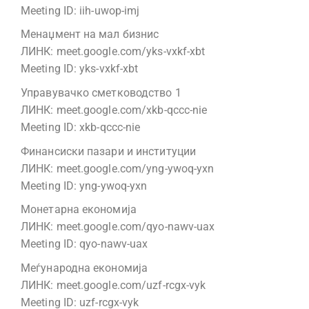
Meeting ID: iih-uwop-imj
Менаџмент на мал бизнис
ЛИНК: meet.google.com/yks-vxkf-xbt
Meeting ID: yks-vxkf-xbt
Управувачко сметководство 1
ЛИНК: meet.google.com/xkb-qccc-nie
Meeting ID: xkb-qccc-nie
Финансиски пазари и институции
ЛИНК: meet.google.com/yng-ywoq-yxn
Meeting ID: yng-ywoq-yxn
Монетарна економија
ЛИНК: meet.google.com/qyo-nawv-uax
Meeting ID: qyo-nawv-uax
Меѓународна економија
ЛИНК: meet.google.com/uzf-rcgx-vyk
Meeting ID: uzf-rcgx-vyk