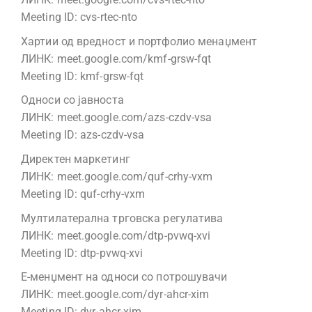
Meeting ID: cvs-rtec-nto
Хартии од вредност и портфолио менаџмент
ЛИНК: meet.google.com/kmf-grsw-fqt
Meeting ID: kmf-grsw-fqt
Односи со јавноста
ЛИНК: meet.google.com/azs-czdv-vsa
Meeting ID: azs-czdv-vsa
Директен маркетинг
ЛИНК: meet.google.com/quf-crhy-vxm
Meeting ID: quf-crhy-vxm
Мултилатерална трговска регулатива
ЛИНК: meet.google.com/dtp-pvwq-xvi
Meeting ID: dtp-pvwq-xvi
Е-менџмент на односи со потрошувачи
ЛИНК: meet.google.com/dyr-ahcr-xim
Meeting ID: dyr-ahcr-xim