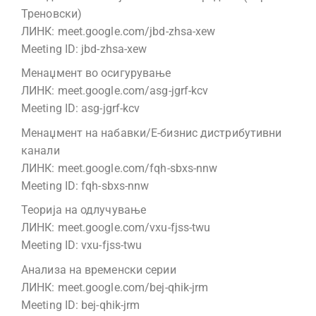
Треновски)
ЛИНК: meet.google.com/jbd-zhsa-xew
Meeting ID: jbd-zhsa-xew
Менаџмент во осигурување
ЛИНК: meet.google.com/asg-jgrf-kcv
Meeting ID: asg-jgrf-kcv
Менаџмент на набавки/Е-бизнис дистрибутивни
канали
ЛИНК: meet.google.com/fqh-sbxs-nnw
Meeting ID: fqh-sbxs-nnw
Теорија на одлучување
ЛИНК: meet.google.com/vxu-fjss-twu
Meeting ID: vxu-fjss-twu
Анализа на временски серии
ЛИНК: meet.google.com/bej-qhik-jrm
Meeting ID: bej-qhik-jrm