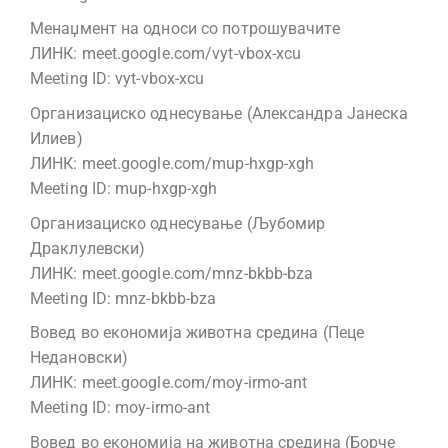
Менаџмент на односи со потрошувачите
ЛИНК: meet.google.com/vyt-vbox-xcu
Meeting ID: vyt-vbox-xcu
Организациско однесување (Александра Јанеска
Илиев)
ЛИНК: meet.google.com/mup-hxgp-xgh
Meeting ID: mup-hxgp-xgh
Организациско однесување (Љубомир
Драклулевски)
ЛИНК: meet.google.com/mnz-bkbb-bza
Meeting ID: mnz-bkbb-bza
Вовед во економија животна средина (Пеце
Недановски)
ЛИНК: meet.google.com/moy-irmo-ant
Meeting ID: moy-irmo-ant
Вовед во економија на животна средина (Борче