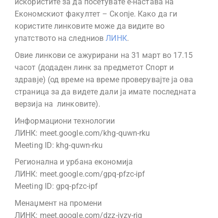
искористите за да посетувате е-настава на
Економскиот факултет – Скопје. Како да ги
користите линковите може да видите во
упатството на следниов
ЛИНК
.
Овие линкови се ажурирани на 31 март во 17.15
часот (додаден линк за предметот Спорт и
здравје) (од време на време проверувајте ја ова
страница за да видете дали ја имате последната
верзија на линковите).
Информациони технологии
ЛИНК: meet.google.com/khg-quwn-rku
Meeting ID: khg-quwn-rku
Регионална и урбана економија
ЛИНК: meet.google.com/gpq-pfzc-ipf
Meeting ID: gpq-pfzc-ipf
Менаџмент на промени
ЛИНК: meet.google.com/dzz-jyzv-rjq