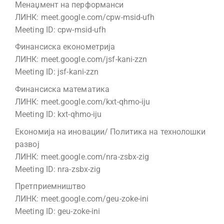
Менаџмент на перформанси
ЛИНК: meet.google.com/cpw-msid-ufh
Meeting ID: cpw-msid-ufh
Финансиска економетрија
ЛИНК: meet.google.com/jsf-kani-zzn
Meeting ID: jsf-kani-zzn
Финансиска математика
ЛИНК: meet.google.com/kxt-qhmo-iju
Meeting ID: kxt-qhmo-iju
Економија на иновации/ Политика на технолошки
развој
ЛИНК: meet.google.com/nra-zsbx-zig
Meeting ID: nra-zsbx-zig
Претприемништво
ЛИНК: meet.google.com/geu-zoke-ini
Meeting ID: geu-zoke-ini