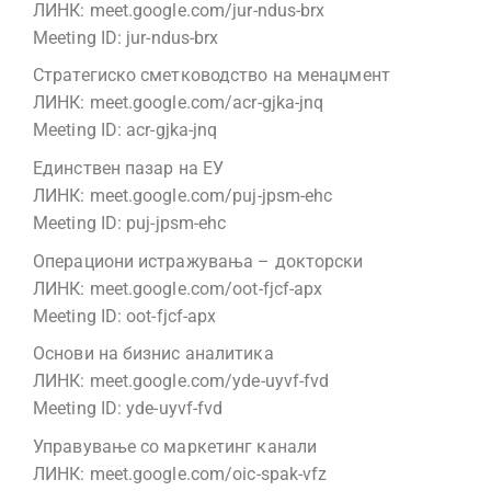
ЛИНК: meet.google.com/jur-ndus-brx
Meeting ID: jur-ndus-brx
Стратегиско сметководство на менаџмент
ЛИНК: meet.google.com/acr-gjka-jnq
Meeting ID: acr-gjka-jnq
Единствен пазар на ЕУ
ЛИНК: meet.google.com/puj-jpsm-ehc
Meeting ID: puj-jpsm-ehc
Операциони истражувања – докторски
ЛИНК: meet.google.com/oot-fjcf-apx
Meeting ID: oot-fjcf-apx
Основи на бизнис аналитика
ЛИНК: meet.google.com/yde-uyvf-fvd
Meeting ID: yde-uyvf-fvd
Управување со маркетинг канали
ЛИНК: meet.google.com/oic-spak-vfz