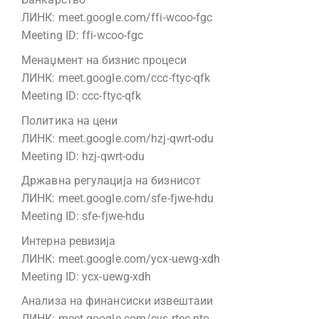
ЛИНК: meet.google.com/ffi-wcoo-fgc
Meeting ID: ffi-wcoo-fgc
Менаџмент на бизнис процеси
ЛИНК: meet.google.com/ccc-ftyc-qfk
Meeting ID: ccc-ftyc-qfk
Политика на цени
ЛИНК: meet.google.com/hzj-qwrt-odu
Meeting ID: hzj-qwrt-odu
Државна регулација на бизнисот
ЛИНК: meet.google.com/sfe-fjwe-hdu
Meeting ID: sfe-fjwe-hdu
Интерна ревизија
ЛИНК: meet.google.com/ycx-uewg-xdh
Meeting ID: ycx-uewg-xdh
Анализа на финансиски извештаии
ЛИНК: meet.google.com/cvs-rtec-nto