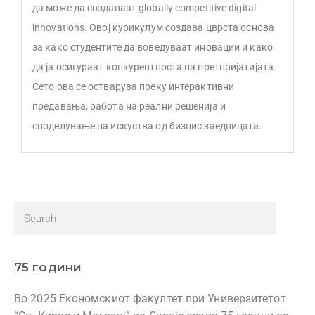
да може да создаваат globally competitive digital
innovations. Овој курикулум создава цврста основа
за како студентите да воведуваат иновации и како
да ја осигураат конкурентноста на претпријатијата.
Сето ова се остварува преку интерактивни
предавања, работа на реални решенија и
споделување на искуства од бизнис заедницата.
75 години
Во 2025 Економскиот факултет при Универзитетот