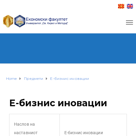
Home
Предмети
Е-бизнис иновации
Е-бизнис иновации
Наслов на
наставниот
Е-бизнис иновации