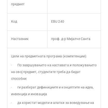
предмет
Код
EBU 240
Наставник
проф. д-р Мијалче Санта
Цели на предметната програма (компетенции):
· По завршувањето на наставата и положувањето
на овој предмет, студентите треба да бидат
способни:
· ги разберат дефинициите и концептите на идеа,
инвенција и иновација
· да користат модели и алатки за воведување на