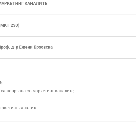
МАРКЕТИНГ КАНАЛИТЕ
(MKT 230)
Проф. д-р Ежени Брзовска
е;
са поврзана со маркетинг каналите;
аркетинг каналите