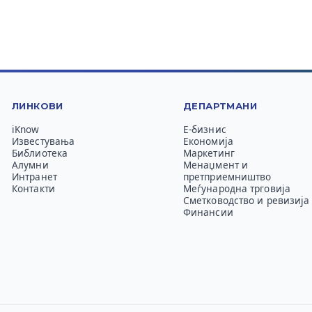
ЛИНКОВИ
ДЕПАРТМАНИ
iKnow
Е-бизнис
Известувања
Економија
Библиотека
Маркетинг
Алумни
Менаџмент и
Интранет
претприемништво
Контакти
Меѓународна трговија
Сметководство и ревизија
Финансии