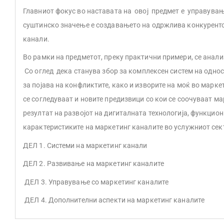
Главниот фокус во наставата на овој предмет е управувањ
суштинско значење е создавањето на одржлива конкурентс
канали.
Во рамки на предметот, преку практични примери, се анал
Со оглед дека станува збор за комплексен систем на однос
за појава на конфликтите, како и изворите на моќ во марк
се согледуваат и новите предизвици со кои се соочуваат м
резултат на развојот на дигиталната технологија, функци
карактеристиките на маркетинг каналите во услужниот сек
ДЕЛ 1. Системи на маркетинг канали
ДЕЛ 2. Развивање на маркетинг каналите
ДЕЛ 3. Управување со маркетинг каналите
ДЕЛ 4. Дополнителни аспекти на маркетинг каналите