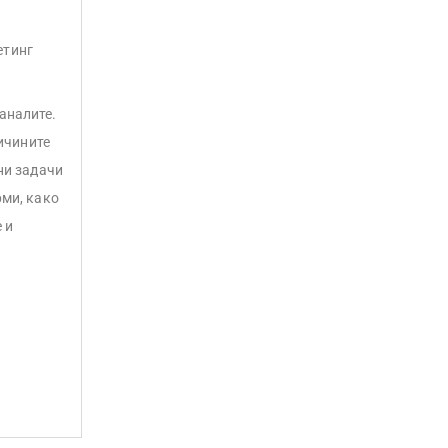
етинг
аналите.
ичините
ни задачи
рми, како
 и