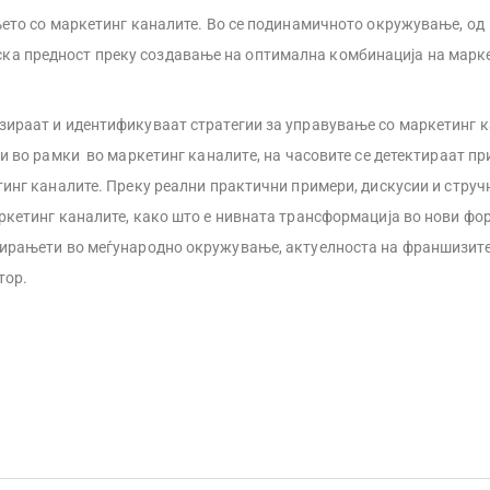
ето со маркетинг каналите. Во се подинамичното окружување, од
ка предност преку создавање на оптимална комбинација на марк
изираат и идентификуваат стратегии за управување со маркетинг к
и во рамки во маркетинг каналитe, на часовите се детектираат пр
етинг каналите. Преку реални практични примери, дискусии и струч
аркетинг каналите, како што е нивната трансформација во нови фо
онирањети во меѓународно окружување, актуелноста на франшизите
тор.