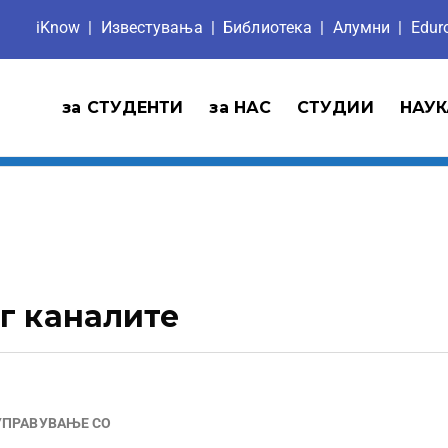
iKnow
|
Известувања
|
Библиотека
|
Aлумни
|
Edu
за СТУДЕНТИ
за НАС
СТУДИИ
НАУК
г каналите
УПРАВУВАЊЕ СО