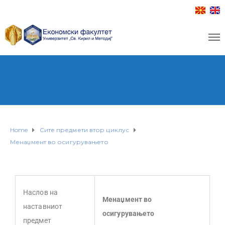
Home
Сите предмети втор циклус
Менаџмент во осигурувањето
Наслов на
Менаџмент во
наставниот
осигурувањето
предмет