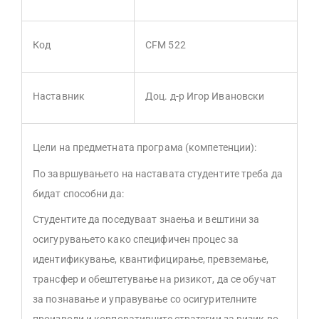
Код
CFM 522
Наставник
Доц. д-р Игор Ивановски
Цели на предметната програма (компетенции):
По завршувањето на наставата студентите треба да
бидат способни да:
Студентите да поседуваат знаења и вештини за
осигурувањето како специфичен процес за
идентификување, квантифицирање, превземање,
трансфер и обештетување на ризикот, да се обучат
за познавање и управување со осигурителните
производи и корпоративните стратегии за ризик во