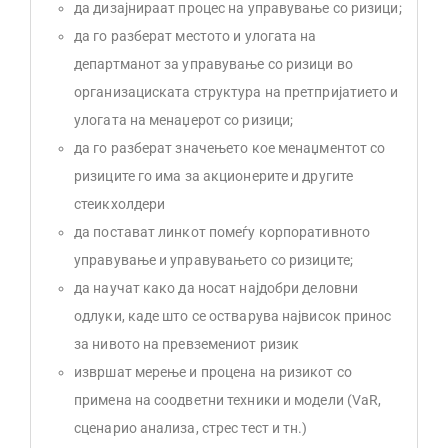
да дизајнираат процес на управување со ризици;
да го разберат местото и улогата на
департманот за управување со ризици во
организациската структура на претпријатието и
улогата на менаџерот со ризици;
да го разберат значењето кое менаџментот со
ризиците го има за акционерите и другите
стеикхолдери
да постават линкот помеѓу корпоративното
управување и управувањето со ризиците;
да научат како да носат најдобри деловни
одлуки, каде што се остварува највисок принос
за нивото на превземениот ризик
извршат мерење и процена на ризикот со
примена на соодветни техники и модели (VaR,
сценарио анализа, стрес тест и тн.)