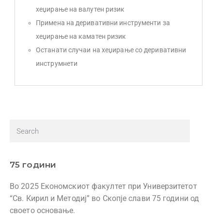
хеџирање на валутен ризик
Примена на деривативни инструменти за
хеџирање на каматен ризик
Останати случаи на хеџирање со деривативни
инструмнети
75 години
Во 2025 Економскиот факултет при Универзитетот
“Св. Кирил и Методиј” во Скопје слави 75 години од
своето основање.