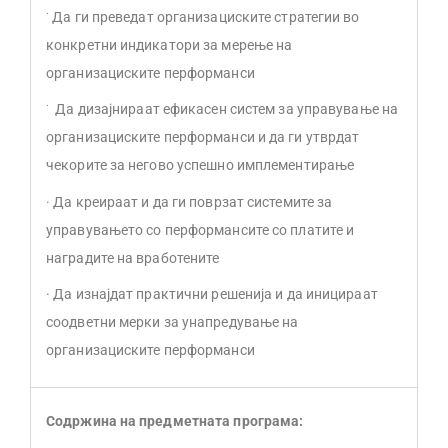
·
Да ги преведат организациските стратегии во
конкретни индикатори за мерење на
организациските перформанси
·
Да дизајнираат ефикасен систем за управување на
организациските перформанси и да ги утврдат
чекорите за негово успешно имплементирање
· Да креираат и да ги поврзат системите за
управувањето со перформансите со платите и
наградите на вработените
· Да изнајдат практични решенија и да иницираат
соодветни мерки за унапредување на
организациските перформанси
Содржина на предметната програма: