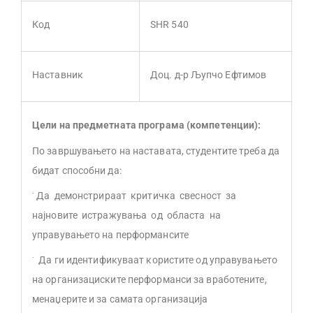
Код
SHR 540
Наставник
Доц. д-р Љупчо Ефтимов
Цели на предметната програма (компетенции):
По завршувањето на наставата, студентите треба да
бидат способни да:
·
Да демонстрираат критичка свесност за
најновите истражувања од областа на
управувањето на перформансите
·
Да ги идентификуваат користите од управувањето
на организациските перформанси за вработените,
менаџерите и за самата организација