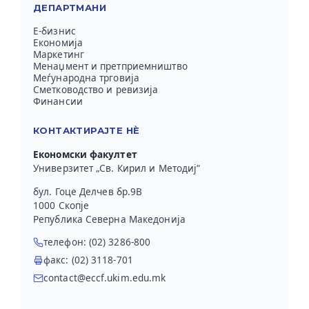
ДЕПАРТМАНИ
Е-бизнис
Економија
Маркетинг
Менаџмент и претприемништво
Меѓународна трговија
Сметководство и ревизија
Финансии
КОНТАКТИРАЈТЕ НЀ
Економски факултет
Универзитет „Св. Кирил и Методиј“
бул. Гоце Делчев бр.9В
1000 Скопје
Република Северна Македонија
телефон: (02) 3286-800
факс: (02) 3118-701
contact@eccf.ukim.edu.mk