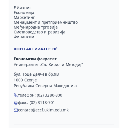
Е-бизнис
Економија
Маркетинг
Менаџмент и претприемништво
Меѓународна трговија
Сметководство и ревизија
Финансии
КОНТАКТИРАЈТЕ НЀ
Економски факултет
Универзитет „Св. Кирил и Методиј“
бул. Гоце Делчев бр.9В
1000 Скопје
Република Северна Македонија
телефон: (02) 3286-800
факс: (02) 3118-701
contact@eccf.ukim.edu.mk