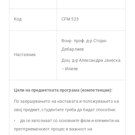
Код
CFM 523
Вонр. проф. д-р Стојан
Дебарлиев
Наставник
Доц. д-р Александра Јанеска
– Илиев
Цели на предметната програма (компетенции):
По завршувањето на наставата и положувањето на
овој предмет, студентите треба да бидат способни:
• да се запознаат со основните фази и елементи на
претприемачкиот процес и важност на