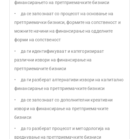
финансирањето на претприемачките бизниси
• да се запознаат со процесот на основање на
претприемачки бизниси, формите на сопственост и
можните начини на финансирање на одделните
форми на сопственост
• да ги идентификуваат и категоризираат
различни извори на финансирање на
претприемачите бизниси
• да ги разберат алтернативи извори на капитално
финансирање на претприемачките бизниси
• да се запознаат со дополнителни креативни
извори на финансирање на претприемачките
бизниси
• да го разберат процесот и методологија на
вреднување на претприемачките бизниси