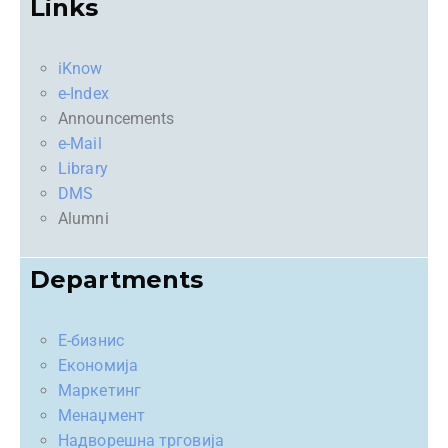
Links
iKnow
e-Index
Announcements
e-Mail
Library
DMS
Alumni
Departments
Е-бизнис
Економија
Маркетинг
Менаџмент
Надворешна трговија