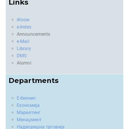
Links
iKnow
e-Index
Announcements
e-Mail
Library
DMS
Alumni
Departments
Е-бизнис
Економија
Маркетинг
Менаџмент
Надворешна трговија