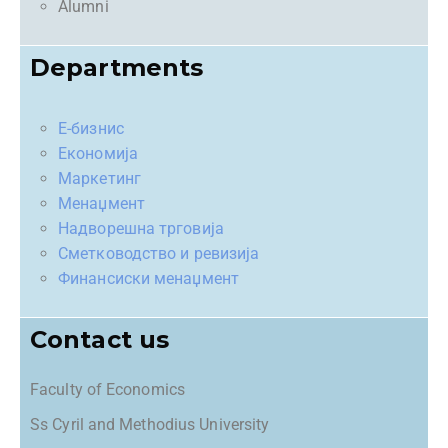
Alumni
Departments
Е-бизнис
Економија
Маркетинг
Менаџмент
Надворешна трговија
Сметководство и ревизија
Финансиски менаџмент
Contact us
Faculty of Economics
Ss Cyril and Methodius University