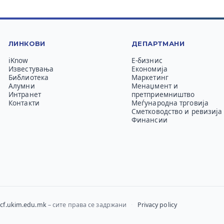
ЛИНКОВИ
ДЕПАРТМАНИ
iKnow
Е-бизнис
Известувања
Економија
Библиотека
Маркетинг
Алумни
Менаџмент и
Интранет
претприемништво
Контакти
Меѓународна трговија
Сметководство и ревизија
Финансии
cf.ukim.edu.mk
– сите права се задржани
·
Privacy policy