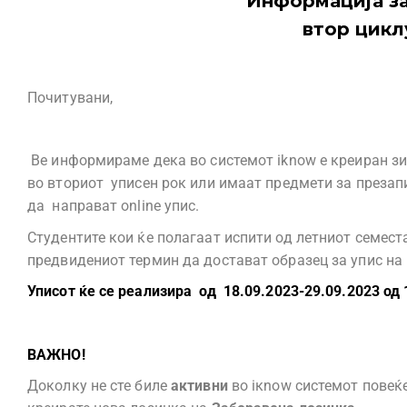
Информација за
втор цикл
Почитувани,
Ве информираме дека во системот iknow e креиран зи
во вториот уписен рок или имаат предмети за презап
да направат online упис.
Студентите кои ќе полагаат испити од летниот семестар
предвидениот термин да достават образец за упис на
Уписот ќе се реализира од 18.09.2023-29.09.2023 од 
ВАЖНО!
Доколку не сте биле
активни
во iкnow системот повеќ