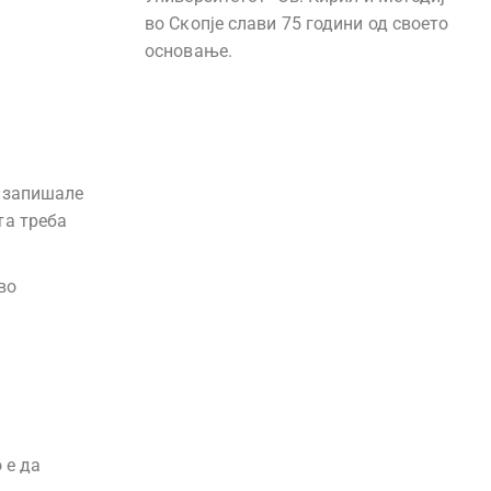
во Скопје слави 75 години од своето
основање.
е запишале
та треба
во
 е да