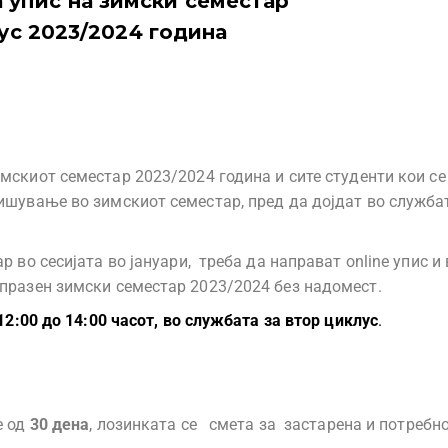
 упис на зимски семестар
ус 2023/2024 година
мскиот семестар 2023/2024 година и сите студенти кои с
ишување во зимскиот семестар, пред да дојдат во служба
 во сесијата во јануари, треба да направат online упис и 
 празен зимски семестар 2023/2024 без надомест.
12:00 до 14:00 часот, во службата за втор циклус
.
е од
30 дена
, лозинката се сметa за застарена и потребно