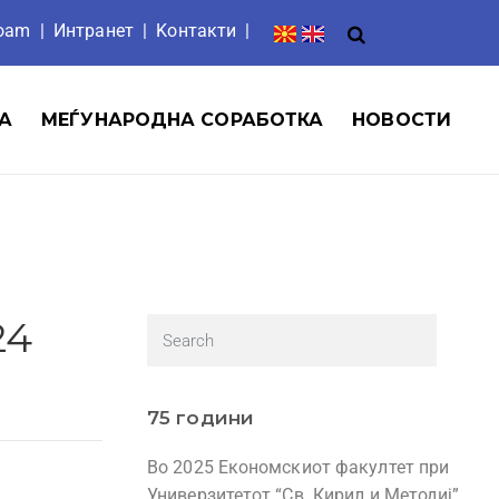
roam
|
Интранет
| Ko
нтакти
|
А
МЕЃУНАРОДНА СОРАБОТКА
НОВОСТИ
24
75 години
Во 2025 Економскиот факултет при
Универзитетот “Св. Кирил и Методиј”