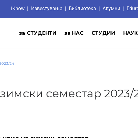
iKnow
|
Известувања
|
Библиотека
|
Aлумни
|
Edu
за СТУДЕНТИ
за НАС
СТУДИИ
НАУК
2023/24
 зимски семестар 2023/