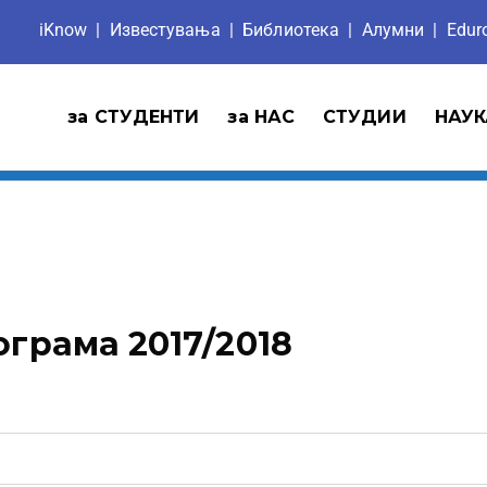
iKnow
|
Известувања
|
Библиотека
|
Aлумни
|
Edu
за СТУДЕНТИ
за НАС
СТУДИИ
НАУК
ограма 2017/2018