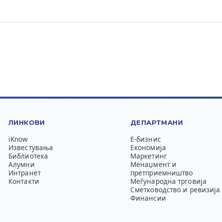
ЛИНКОВИ
ДЕПАРТМАНИ
iKnow
Е-бизнис
Известувања
Економија
Библиотека
Маркетинг
Алумни
Менаџмент и
Интранет
претприемништво
Контакти
Меѓународна трговија
Сметководство и ревизија
Финансии