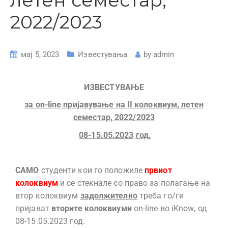
летен семестар,
2022/2023
мај 5, 2023
Известувања
by
admin
ИЗВЕСТУВАЊЕ
за
on-line
пријавување на
II
колоквиум, летен
семестар, 20
22
/20
23
0
8-
15
.
05.20
23
год.
С
AMO
студенти кои го положиле
првиот
колоквиум
и се стекнале со право за полагање на
втор колоквиум
задолжително
треба го/ги
пријават
вторите
колоквиуми
on-line
во
iKnow
, од
0
8
-15.05.202
3
год.