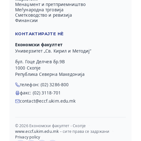
Менаџмент и претприемништво
Меѓународна трговија
Сметководство и ревизија
Финансии
КОНТАКТИРАЈТЕ НЀ
Економски факултет
Универзитет „Св. Кирил и Методиј“
бул. Гоце Делчев бр.9В
1000 Скопје
Република Северна Македонија
телефон: (02) 3286-800
факс: (02) 3118-701
contact@eccf.ukim.edu.mk
© 2026 Економски факултет - Скопје
·
www.eccf.ukim.edu.mk
– сите права се задржани
·
Privacy policy