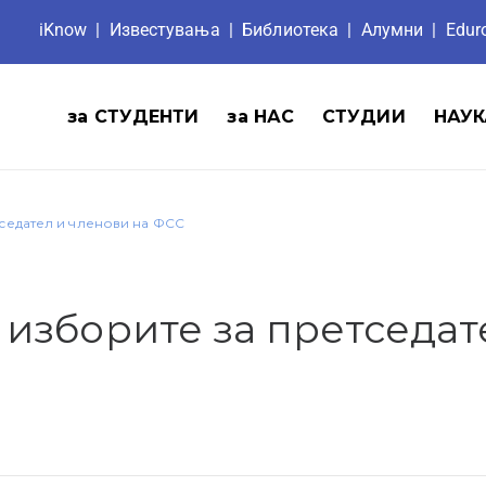
iKnow
|
Известувања
|
Библиотека
|
Aлумни
|
Edu
за СТУДЕНТИ
за НАС
СТУДИИ
НАУК
седател и членови на ФСС
 изборите за претседат