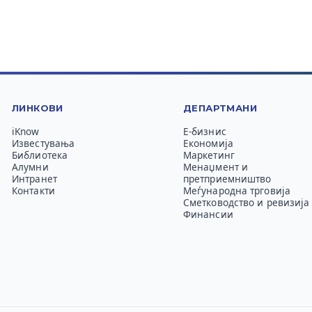
ЛИНКОВИ
ДЕПАРТМАНИ
iKnow
Е-бизнис
Известувања
Економија
Библиотека
Маркетинг
Алумни
Менаџмент и
Интранет
претприемништво
Контакти
Меѓународна трговија
Сметководство и ревизија
Финансии