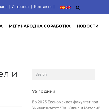
roam
|
Интранет
| Ko
нтакти
|
А
МЕЃУНАРОДНА СОРАБОТКА
НОВОСТИ
ел и
75 години
Во 2025 Економскиот факултет при
Универзитетот “Св. Кирил и Методиј”