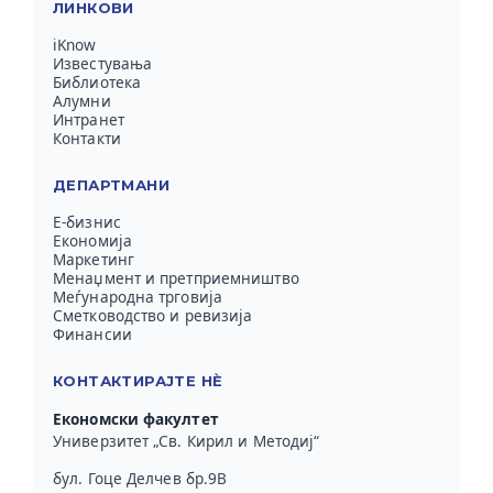
ЛИНКОВИ
iKnow
Известувања
Библиотека
Алумни
Интранет
Контакти
ДЕПАРТМАНИ
Е-бизнис
Економија
Маркетинг
Менаџмент и претприемништво
Меѓународна трговија
Сметководство и ревизија
Финансии
КОНТАКТИРАЈТЕ НЀ
Економски факултет
Универзитет „Св. Кирил и Методиј“
бул. Гоце Делчев бр.9В