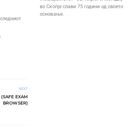
во Скопје слави 75 години од своето
основање.
 следниот
s
NEXT
(SAFE EXAM
BROWSER)