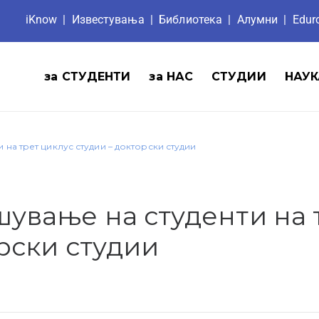
iKnow
|
Известувања
|
Библиотека
|
Aлумни
|
Edu
за СТУДЕНТИ
за НАС
СТУДИИ
НАУК
на трет циклус студии – докторски студии
ување на студенти на 
рски студии