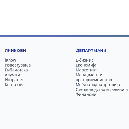
ЛИНКОВИ
ДЕПАРТМАНИ
iKnow
Е-бизнис
Известувања
Економија
Библиотека
Маркетинг
Алумни
Менаџмент и
Интранет
претприемништво
Контакти
Меѓународна трговија
Сметководство и ревизија
Финансии