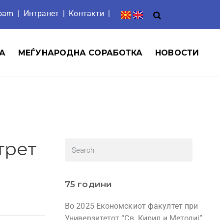
roam
|
Интранет
| Ko
нтакти
|
А
МЕЃУНАРОДНА СОРАБОТКА
НОВОСТИ
трет
75 години
Во 2025 Економскиот факултет при
Универзитетот “Св. Кирил и Методиј”