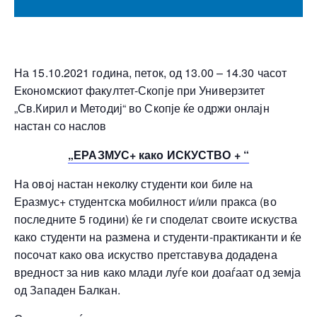
На 15.10.2021 година, петок, од 13.00 – 14.30 часот
Економскиот факултет-Скопје при Универзитет
„Св.Кирил и Методиј“ во Скопје ќе одржи онлајн
настан со наслов
„ЕРАЗМУС+ како ИСКУСТВО + “
На овој настан неколку студенти кои биле на
Еразмус+ студентска мобилност и/или пракса (во
последните 5 години) ќе ги споделат своите искуства
како студенти на размена и студенти-практиканти и ќе
посочат како ова искуство претставува додадена
вредност за нив како млади луѓе кои доаѓаат од земја
од Западен Балкан.