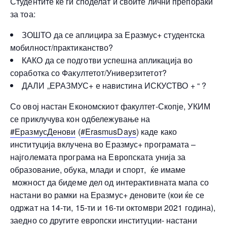
Студентите ќе ги споделат и своите лични препораки
за тоа:
ЗОШТО да се аплицира за Еразмус+ студентска
мобилност/практиканство?
КАКО да се подготви успешна апликација во
соработка со Факултетот/Универзитетот?
ДАЛИ „ЕРАЗМУС+ е навистина ИСКУСТВО + “ ?
Со овој настан Економскиот факултет-Скопје, УКИМ
се приклучува кон одбележување на
#ЕразмусДенови
(
#ErasmusDays
) каде како
институција вклучена во Еразмус+ програмата –
најголемата програма на Европската унија за
образование, обука, млади и спорт, ќе имаме
можност да бидеме дел од интерактивната мапа со
настани во рамки на Еразмус+ деновите (кои ќе се
одржат на 14-ти, 15-ти и 16-ти октомври 2021 година),
заедно со другите европски институции- настани