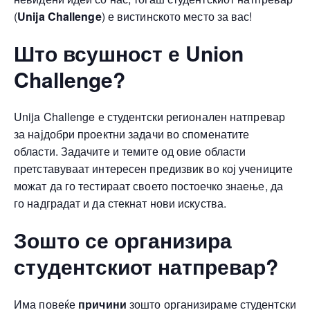
(
Unija Challenge
) е вистинското место за вас!
Што всушност е Union
Challenge?
Unija Challenge е студентски регионален натпревар
за најдобри проектни задачи во споменатите
области. Задачите и темите од овие области
претставуваат интересен предизвик во кој учениците
можат да го тестираат своето постоечко знаење, да
го надградат и да стекнат нови искуства.
Зошто се организира
студентскиот натпревар?
Има повеќе
причини
зошто организираме студентски