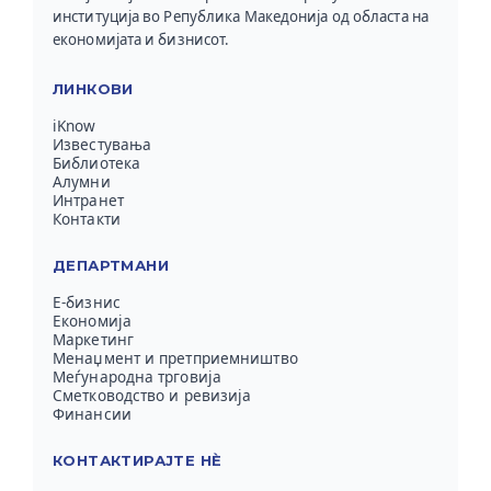
институција во Република Македонија од областа на
економијата и бизнисот.
ЛИНКОВИ
iKnow
Известувања
Библиотека
Алумни
Интранет
Контакти
ДЕПАРТМАНИ
Е-бизнис
Економија
Маркетинг
Менаџмент и претприемништво
Меѓународна трговија
Сметководство и ревизија
Финансии
КОНТАКТИРАЈТЕ НЀ