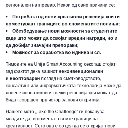
регионален натпревар. Некои од овие причини се:
Потребата од нови креативни решенија кои ги
поместуваат границите во споменатите полиња;
Обезбедување нови можности за студентите
каде што можат да освојат вредни награди, но и
да добијат значајни препораки;
Можност за соработка во иднина и сл.
Тимовите на Unija Smart Accounting секогаш стојат
зад фактот дека вашиот
неконвенционален
и
неоптоварен
поглед на сметководството,
консалтинг или информатичката технологија може да
донесе иновативни и свежи решенија кои можат да
бидат совршен прв чекор за нови откритија.
Нашето мото „Take the Challenge“ ги поканува
младите да ги поместат своите граници на
креативност. Сето ова е со цел да се откријат нови