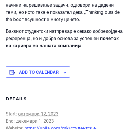
начини на решавање задачи, одговори на дадени
теми, но исто така е показател дека „Thinking outside
the box “ всушност е многу ценето.
Ваквиот студентски натпревар е секако добредојдена
референца, но и добра основа за успешен
почеток
на кариера во нашата компанија
.
ADD TO CALENDAR
DETAILS
Start:
октомври 12, 2023
End:
декември 1, 2023
Website:
https://unija.com/mk/студентски-