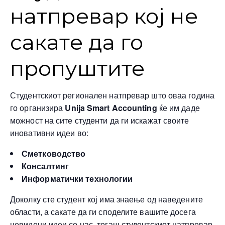
натпревар кој не
сакате да го
пропуштите
Студентскиот регионален натпревар што оваа година
го организира
Unija Smart Accounting
ќе им даде
можност на сите студенти да ги искажат своите
иновативни идеи во:
Сметководство
Консалтинг
Информатички технологии
Доколку сте студент кој има знаење од наведените
области, а сакате да ги споделите вашите досега
невидени идеи со нас, тогаш студентскиот натпревар