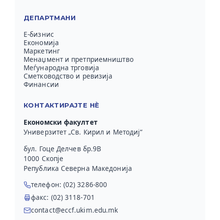
ДЕПАРТМАНИ
Е-бизнис
Економија
Маркетинг
Менаџмент и претприемништво
Меѓународна трговија
Сметководство и ревизија
Финансии
КОНТАКТИРАЈТЕ НЀ
Економски факултет
Универзитет „Св. Кирил и Методиј“
бул. Гоце Делчев бр.9В
1000 Скопје
Република Северна Македонија
телефон: (02) 3286-800
факс: (02) 3118-701
contact@eccf.ukim.edu.mk