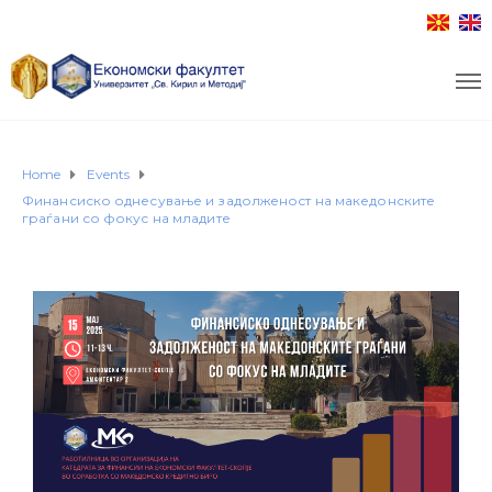
Home
Events
Финансиско однесување и задолженост на македонските
граѓани со фокус на младите