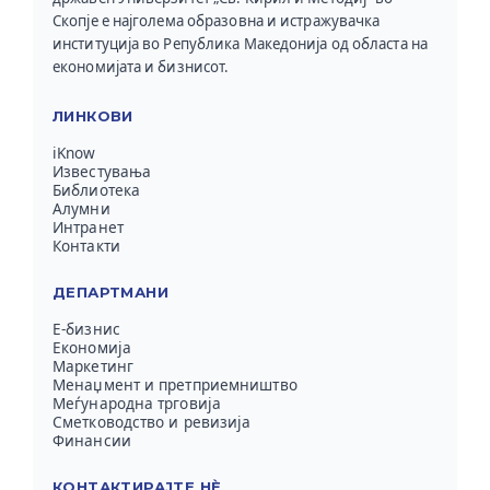
Скопје е најголема образовна и истражувачка
институција во Република Македонија од областа на
економијата и бизнисот.
ЛИНКОВИ
iKnow
Известувања
Библиотека
Алумни
Интранет
Контакти
ДЕПАРТМАНИ
Е-бизнис
Економија
Маркетинг
Менаџмент и претприемништво
Меѓународна трговија
Сметководство и ревизија
Финансии
КОНТАКТИРАЈТЕ НЀ