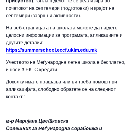
присуство)
. Онлајн делот ќе се реализира во
почетокот на септември (подготовки) и крајот на
септември (завршни активности).
На веб‑страницата на школата можете да најдете
целосни информации за програмата, апликациите и
другите деталии:
https://summerschool.eccf.ukim.edu.mk
Учеството на Меѓународна летна школа е бесплатно,
и носи 3 ЕКТС кредити.
Доколку имате прашања или ви треба помош при
апликацијата, слободно обратете се на следниот
контакт :
м-р Маријана Цветковска
Советник за меѓународна соработка и