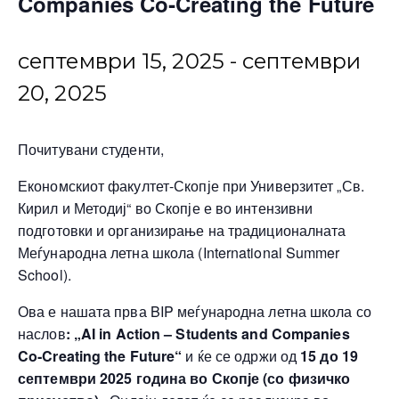
Companies Co‑Creating the Future
септември 15, 2025
-
септември
20, 2025
Почитувани студенти,
Економскиот факултет-Скопје при Универзитет „Св.
Кирил и Методиј“ во Скопје е во интензивни
подготовки и организирање на традиционалната
Меѓународна летна школа (International Summer
School).
Ова е нашата прва BIP меѓународна летна школа со
наслов
: „AI in Action – Students and Companies
Co‑Creating the Future“
и ќе се одржи од
15 до 19
септември 2025
година во Скопје (со физичко