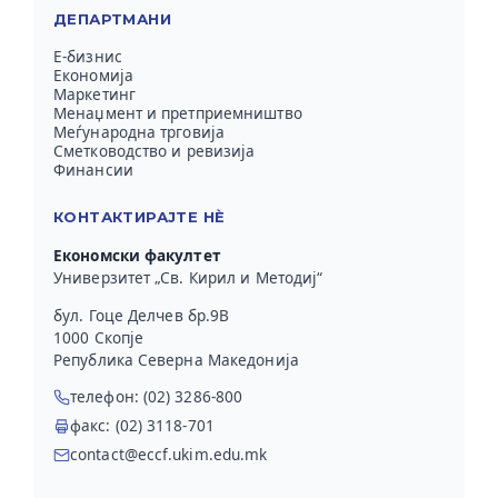
ДЕПАРТМАНИ
Е-бизнис
Економија
Маркетинг
Менаџмент и претприемништво
Меѓународна трговија
Сметководство и ревизија
Финансии
КОНТАКТИРАЈТЕ НЀ
Економски факултет
Универзитет „Св. Кирил и Методиј“
бул. Гоце Делчев бр.9В
1000 Скопје
Република Северна Македонија
телефон: (02) 3286-800
факс: (02) 3118-701
contact@eccf.ukim.edu.mk