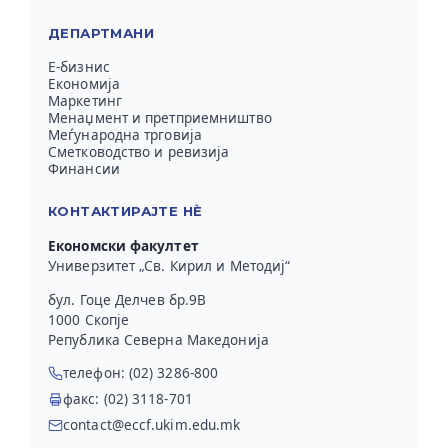
ДЕПАРТМАНИ
Е-бизнис
Економија
Маркетинг
Менаџмент и претприемништво
Меѓународна трговија
Сметководство и ревизија
Финансии
КОНТАКТИРАЈТЕ НЀ
Економски факултет
Универзитет „Св. Кирил и Методиј“
бул. Гоце Делчев бр.9В
1000 Скопје
Република Северна Македонија
телефон: (02) 3286-800
факс: (02) 3118-701
contact@eccf.ukim.edu.mk