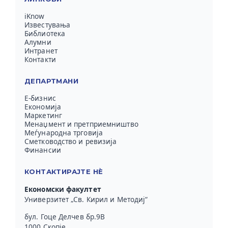
iKnow
Известувања
Библиотека
Алумни
Интранет
Контакти
ДЕПАРТМАНИ
Е-бизнис
Економија
Маркетинг
Менаџмент и претприемништво
Меѓународна трговија
Сметководство и ревизија
Финансии
КОНТАКТИРАЈТЕ НЀ
Економски факултет
Универзитет „Св. Кирил и Методиј“
бул. Гоце Делчев бр.9В
1000 Скопје