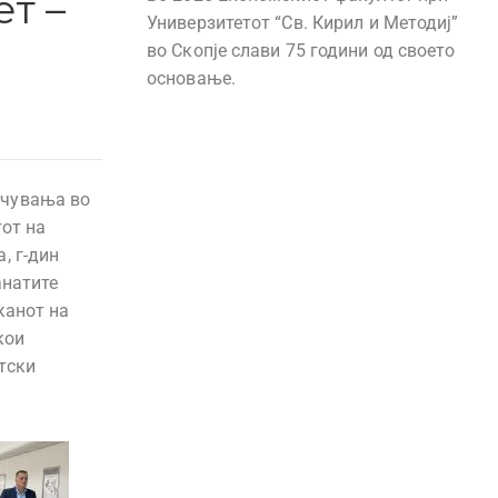
т –
Универзитетот “Св. Кирил и Методиј”
во Скопје слави 75 години од своето
основање.
учувања во
тот на
, г-дин
анатите
канот на
кои
тски