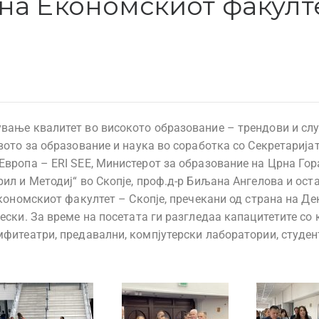
на Економскиот факулте
ување квалитет во високото образование – трендови и сл
вото за образование и наука во соработка со Секретарија
вропа – ERI SEE, Министерот за образование на Црна Гора
ил и Методиј“ во Скопје, проф.д-р Биљана Ангелова и ост
Економскиот факултет – Скопје, пречекани од страна на Де
ески. За време на посетата ги разгледаа капацитетите со 
мфитеатри, предавални, компјутерски лаборатории, студен