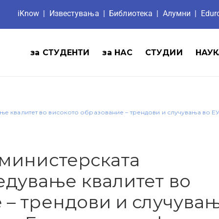
iKnow
|
Известувања
|
Библиотека
|
Aлумни
|
Edu
за СТУДЕНТИ
за НАС
СТУДИИ
НАУК
е квалитет во високото образование – трендови и случувања во ЕУ 
 министерската
едување квалитет во
 – трендови и случувањ