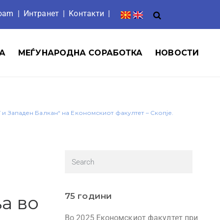
roam
|
Интранет
| Ko
нтакти
|
А
МЕЃУНАРОДНА СОРАБОТКА
НОВОСТИ
и Западен Балкан“ на Економскиот факултет – Скопје.
75 години
а во
Во 2025 Економскиот факултет при