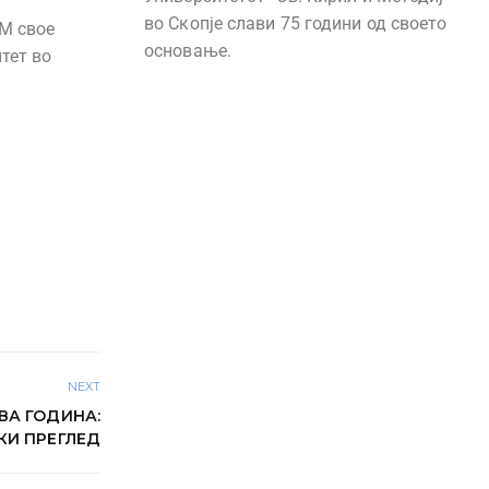
во Скопје слави 75 години од своето
ИМ свое
основање.
тет во
NEXT
ВА ГОДИНА:
КИ ПРЕГЛЕД