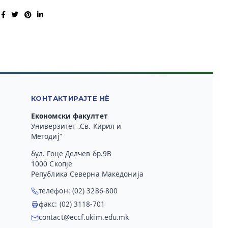
КОНТАКТИРАЈТЕ НЀ
Економски факултет
Универзитет „Св. Кирил и
Методиј“
бул. Гоце Делчев бр.9В
1000 Скопје
Република Северна Македонија
телефон: (02) 3286-800
факс: (02) 3118-701
contact@eccf.ukim.edu.mk