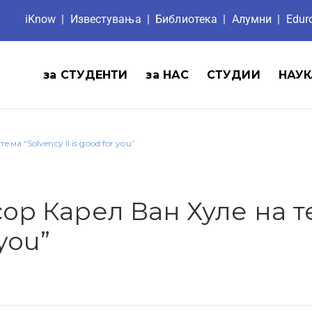
iKnow
|
Известувања
|
Библиотека
|
Aлумни
|
Edu
за СТУДЕНТИ
за НАС
СТУДИИ
НАУК
 “Solvency II is good for you”
р Карел Ван Хуле на т
 you”