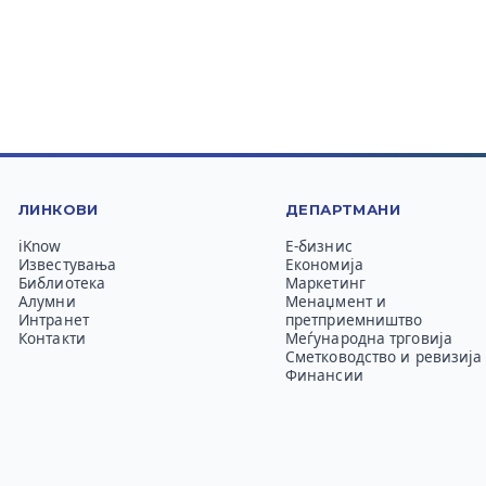
ЛИНКОВИ
ДЕПАРТМАНИ
iKnow
Е-бизнис
Известувања
Економија
Библиотека
Маркетинг
Алумни
Менаџмент и
Интранет
претприемништво
Контакти
Меѓународна трговија
Сметководство и ревизија
Финансии