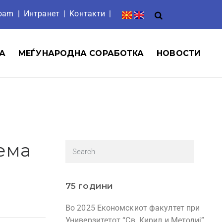
roam
|
Интранет
| Ko
нтакти
|
А
МЕЃУНАРОДНА СОРАБОТКА
НОВОСТИ
ема
75 години
Во 2025 Економскиот факултет при
Универзитетот “Св. Кирил и Методиј”