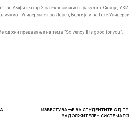
часот во Амфитеатар 2 на Економскиот факултет-Скопје, УК
личкиот Универзитет во Левен, Белгија и на Гете Универзи
 одржи предавање на тема “Solvency II is good for you”.
ТА
ИЗВЕСТУВАЊЕ ЗА СТУДЕНТИТЕ ОД ПР
ЗАДОЛЖИТЕЛЕН СИСТЕМАТС