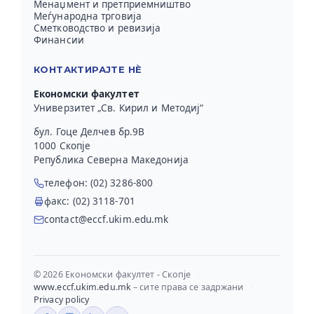
Менаџмент и претприемништво
Меѓународна трговија
Сметководство и ревизија
Финансии
КОНТАКТИРАЈТЕ НЀ
Економски факултет
Универзитет „Св. Кирил и Методиј“
бул. Гоце Делчев бр.9В
1000 Скопје
Република Северна Македонија
телефон: (02) 3286-800
факс: (02) 3118-701
contact@eccf.ukim.edu.mk
© 2026 Економски факултет - Скопје
·
www.eccf.ukim.edu.mk
– сите права се задржани
·
Privacy policy