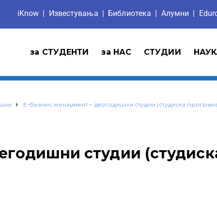
iKnow
|
Известувања
|
Библиотека
|
Aлумни
|
Edu
за СТУДЕНТИ
за НАС
СТУДИИ
НАУК
ишни
Е-бизнис менаџмент – двогодишни студии (студиска програма
вегодишни студии (студиск