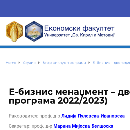
Home
Студии
Втор циклус програми
Е-бизнис – двегод
Е-бизнис менаџмент – д
програма 2022/2023)
Раководител: проф. д-р
Лидија Пулевска-Ивановска
Секретар: проф. д-р
Марина Мијоска Белшоска