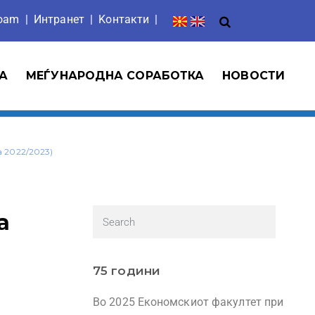
roam
|
Интранет
| Ko
нтакти
|
А
МЕЃУНАРОДНА СОРАБОТКА
НОВОСТИ
 2022/2023)
а
75 години
Во 2025 Економскиот факултет при