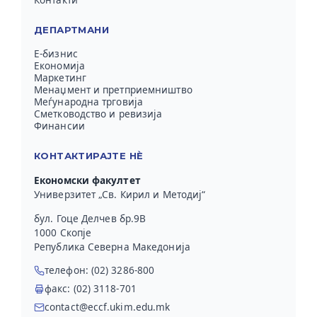
ДЕПАРТМАНИ
Е-бизнис
Економија
Маркетинг
Менаџмент и претприемништво
Меѓународна трговија
Сметководство и ревизија
Финансии
КОНТАКТИРАЈТЕ НЀ
Економски факултет
Универзитет „Св. Кирил и Методиј“
бул. Гоце Делчев бр.9В
1000 Скопје
Република Северна Македонија
телефон: (02) 3286-800
факс: (02) 3118-701
contact@eccf.ukim.edu.mk