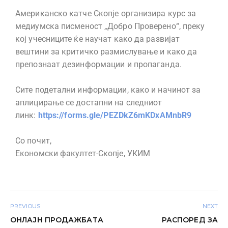
Американско катче Скопје организира курс за
медиумска писменост „Добро Проверено“, преку
кој учесниците ќе научат како да развијат
вештини за критичко размислување и како да
препознаат дезинформации и пропаганда.
Сите подетални информации, како и начинот за
аплицирање се достапни на следниот
линк:
https://forms.gle/PEZDkZ6mKDxAMnbR9
Со почит,
Економски факултет-Скопје, УКИМ
PREVIOUS
NEXT
ОНЛАЈН ПРОДАЖБАТА
РАСПОРЕД ЗА