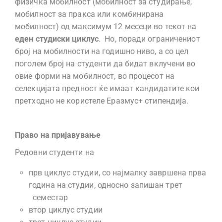
физичка мобилност (мобилност за студирање,
мобилност за пракса или комбинирана
мобилност) од максимум 12 месеци во текот на
еден студиски циклус
. Но, поради ограничениот
број на мобилности на годишно ниво, а со цел
поголем број на студенти да бидат вклучени во
овие форми на мобилност, во процесот на
селекцијата предност ќе имаат кандидатите кои
претходно не користеле Еразмус+ стипендија.
Право на пријавување
Редовни студенти на
прв циклус студии, со најмалку завршена прва
година на студии, односно запишан трет
семестар
втор циклус студии