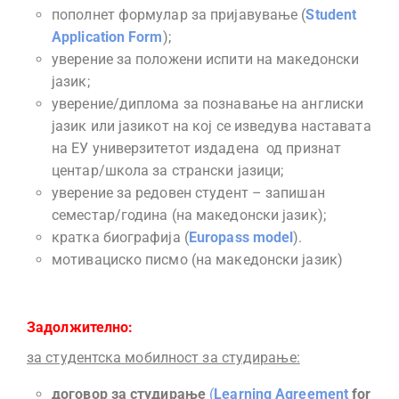
пополнет формулар за пријавување (
Student
Application Form
);
уверение за положени испити на македонски
јазик;
уверение/диплома за познавање на англиски
јазик или јазикот на кој се изведува наставата
на ЕУ универзитетот издадена од признат
центар/школа за странски јазици;
уверение за редовен студент – запишан
семестар/година (на македонски јазик);
кратка биографија (
Europass
model
).
мотивациско писмо (на македонски јазик)
Задолжително:
за студентска мобилност за студирање:
договор за студирање
(
Learning Agreement
for