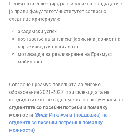
Првичната селекција/рангирање на кандидатите
ја прави факултетот/институтот согласно
следниве критериуми:
академски успех
познавање на англиски јазик или јазикот на
кој се изведува наставата
мотивација за реализирање на Еразмус+
мобилност
Согласно Еразмус повелбата за високо
образование 2021-2027, при селекцијата на
кандидатите ќе се води сметка за вклучување на
студентите со посебни потреби и помалку
можности (
Види
Инклузија (поддршка) на
студенти со посебни потреби и помалку
можности
)