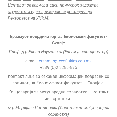
Центарот за кариера, еден примерок задржува
студентот и еден примерок се доставува до
Ректоратот на УКИМ)
Еразмус+ координатор за Економски факултет-
Скопје
Проф. д-р Елена Наумовска (Еразмус координатор)
e-mail:
erasmus@eccf.ukim.edu.mk
+389 (0)2 3286-896
Контакт лице за секакви информации поврзани со
повикот, на Економскиот факултет – Скопје е:
Канцеларија за меѓународна соработка – контакт
информации :
м-р Маријана Цветковска (Советник за меѓународна
соработка)