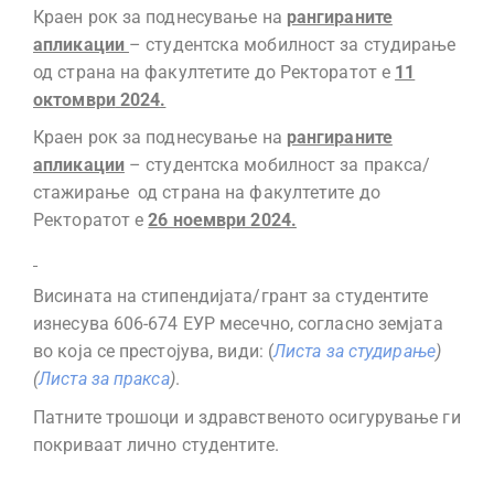
Краен рок за поднесување на
рангираните
апликации
– студентска мобилност за студирање
од страна на факултетите до Ректоратот е
11
октомври
2024.
Краен рок за поднесување на
рангираните
апликации
– студентска мобилност за пракса/
стажирање од страна на факултетите до
Ректоратот е
26 ноември 2024.
Висината на стипендијата/грант за студентите
изнесува 606-674 ЕУР месечно, согласно земјата
во која се престојува, види: (
Листа за студирање
)
(
Листа за пракса
)
.
Патните трошоци и здравственото осигурување ги
покриваат лично студентите.