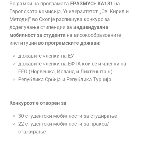
Во рамки на програмата
ЕРАЗМУС+
KА
1
31
на
Европската комисија, Универзитетот „Св. Кирил и
Методиј” во Скопје распишува конкурс за
доделување стипендии за
индивидуална
мобилност за студенти
на високообразовните
институции
во програмските држави:
државите членки на ЕУ
државите членки на ЕФТА кои се и членки на
ЕЕО (Норвешка, Исланд и Лихтенштајн)
Република Србија и Република Турција
Конкурсот е отворен за
30 студентски мобилности за студирање
22 студентски мобилности за пракса/
стажирање