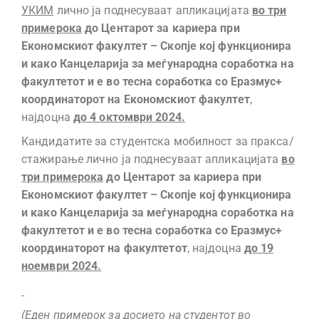
УКИМ
лично ја поднесуваат апликацијата
во три
примерока
до Центарот за кариера при
Економскиот факултет – Скопје кој функционира
и како Канцеларија за меѓународна соработка на
факултетот и е во тесна соработка со Еразмус+
координаторот на Економскиот факултет
,
најдоцна
до 4 октомври 2024.
Кандидатите за студентска мобилност за пракса/
стажирање лично ја поднесуваат апликацијата
во
три примерока
до Центарот за кариера при
Економскиот факултет – Скопје кој функционира
и како Канцеларија за меѓународна соработка на
факултетот и е во тесна соработка со Еразмус+
координаторот на факултетот
, најдоцна
до 19
ноември 2024.
(Еден примерок за досието на студентот во