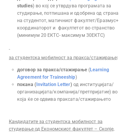
studies
) во кој се утврдува програмата за
студирање, потпишана и одобрена од страна
на студентот, матичниот факултет/Еразмус+
координаторот и факултетот во странство
(минимум 20 ЕКТС- максимум 30ЕКТС)
за студентска мобилност за пракса/стажирање
:
договор за пракса/стажирање
(
Learning
А
greement for Traineeship
)
покана (
Invitation Letter
)
од институцијата/
организацијата/компанија/претпријатие) во
која ќе се одвива праксата/стажирањето
Кандидатите за студентска мобилност за
студирање од Економскиот факултет – Скопје,